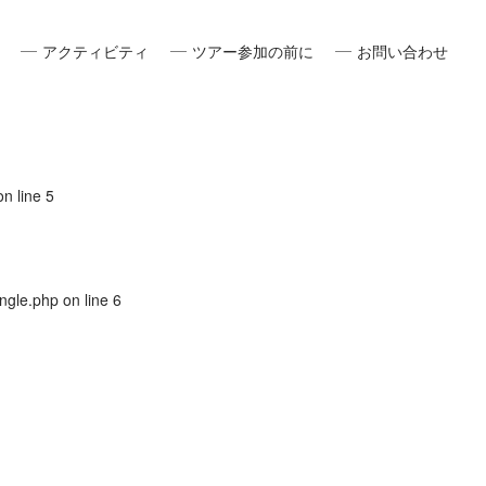
アクティビティ
ツアー参加の前に
お問い合わせ
ine
4
キャニオニング
ラフティング
パックラフト
スノーシューイング
トレッキング
ツリーイング
エクスペディション
イベント
環境教育
服装・もちもの
ツアー当日の流れ
中止・キャンセル・日程変更
n line
5
ngle.php
on line
6