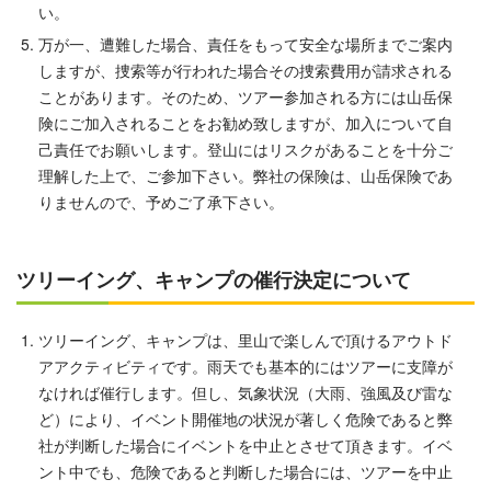
い。
万が一、遭難した場合、責任をもって安全な場所までご案内
しますが、捜索等が行われた場合その捜索費用が請求される
ことがあります。そのため、ツアー参加される方には山岳保
険にご加入されることをお勧め致しますが、加入について自
己責任でお願いします。登山にはリスクがあることを十分ご
理解した上で、ご参加下さい。弊社の保険は、山岳保険であ
りませんので、予めご了承下さい。
ツリーイング、キャンプの催行決定について
ツリーイング、キャンプは、里山で楽しんで頂けるアウトド
アアクティビティです。雨天でも基本的にはツアーに支障が
なければ催行します。但し、気象状況（大雨、強風及び雷な
ど）により、イベント開催地の状況が著しく危険であると弊
社が判断した場合にイベントを中止とさせて頂きます。イベ
ント中でも、危険であると判断した場合には、ツアーを中止