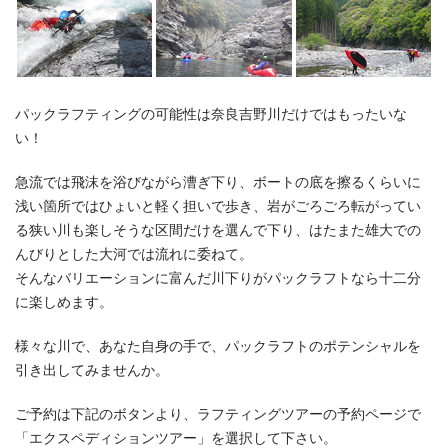
パックラフティングの可能性は奈良吉野川だけではもったいな
い！
急流では飛沫を浴びながら漕ぎ下り、ボートの底を擦るくらいに
浅い箇所ではひょいと軽く担いで歩き、岩がごろごろ転がってい
る狭い川も楽しそうな区間だけを選んで下り、はたまた雄大での
んびりとした大河では流れに委ねて。
そんなバリエーションに富んだ川下りがパックラフトなら十二分
に楽しめます。
様々な川で、あなた自身の手で、パックラフトのポテンシャルを
引き出してみませんか。
ご予約は下記のボタンより、ラフティングツアーの予約ページで
「エクスペディションツアー」を選択して下さい。