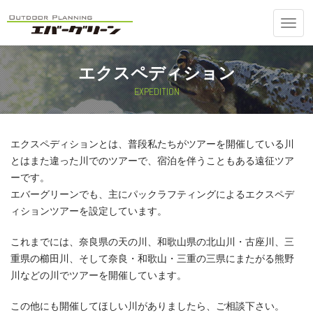
Toggl
navig
エクスペディション
EXPEDITION
エクスペディションとは、普段私たちがツアーを開催している川
とはまた違った川でのツアーで、宿泊を伴うこともある遠征ツア
ーです。
エバーグリーンでも、主にパックラフティングによるエクスペデ
ィションツアーを設定しています。
これまでには、奈良県の天の川、和歌山県の北山川・古座川、三
重県の櫛田川、そして奈良・和歌山・三重の三県にまたがる熊野
川などの川でツアーを開催しています。
この他にも開催してほしい川がありましたら、ご相談下さい。